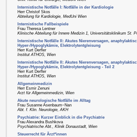
Internistische Notfälle I: Notfälle in der Kardiologie
Herr Christof Skos
Abteilung für Kardiologie, MedUni Wien
Internistische Fallbeispiele
Frau Theresa Lentner
Klinische Abteilung für Innere Medizin 1, Universitätsklinikum St. P
Internistische Notfälle II: Akutes Nierenversagen, anaphylakti
Hyper-/Hypoglykämie, Elektrolytentgleisung
Herr Kurt Derfler
Institut ATHOS, Wien
Internistische Notfälle II: Akutes Nierenversagen, anaphylakti
Hyper-/Hypoglykämie, Elektrolytentgleisung - Teil 2
Herr Kurt Derfler
Institut ATHOS, Wien
Allgemeinmedizin
Herr Esmir Zenuni
Arzt für Allgemeinmedizin, Wien
Akute neurologische Notfälle im Alltag
Frau Susanne Asenbaum−Nan
Abt. f. Klin. Neurologie, AKH
Psychiatrie: Kurzer Einblick in die Psychiatrie
Frau Alexandra Bushkova
Psychiatrische Abt., Klinik Donaustadt, Wien
Steuerrecht für Ärzt*innen