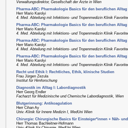
Verwaltungsdirektor, Gesellschaft der Ärzte in Wien
Pharma-ABC: Pharmakologie Basics für den beruflichen Alltag I
Herr Mario Karolyi
4. Med. Abteilung mit Infektions- und Tropenmedizin Klinik Favorit
Pharma-ABC: Pharmakologie Basics für den beruflichen Alltag I
Herr Mario Karolyi
4. Med. Abteilung mit Infektions- und Tropenmedizin Klinik Favorit
Pharma-ABC: Pharmakologie Basics für den beruflichen Alltag I
Herr Mario Karolyi
4. Med. Abteilung mit Infektions- und Tropenmedizin Klinik Favorit
Pharma-ABC: Pharmakologie Basics für den beruflichen Alltag I
Herr Mario Karolyi
4. Med. Abteilung mit Infektions- und Tropenmedizin Klinik Favorit
Recht und Ethik I: Rechtliches, Ethik, klinische Studien
Frau Jürgen Zezula
Institut für Hirnforschung
Diagnostik im Alltag I: Labordiagnostik
Herr Georg Endler
Facharzt für Medizinische und Chemische Labordiagnostik, Wien
Blutgerinnung: Antikoagulation
Herr Cihan Ay
Univ.-Klinik für Innere Medizin I, MedUni Wien
Chirurgie: Chirurgische Basics für Einsteiger*innen + Näh- un
Herr Thomas Bachleitner-Hofmann
Univ.-Klinik für Chirurgie, MedUni Wien